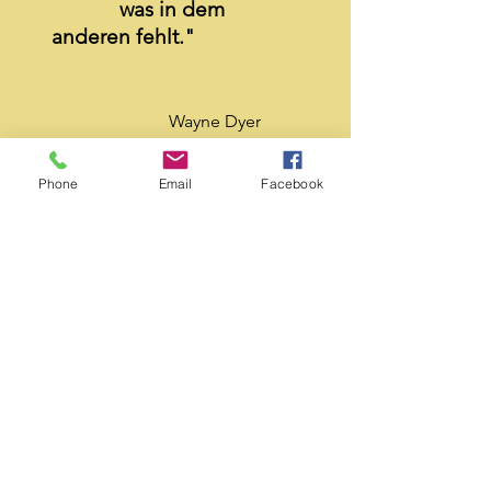
was in dem
anderen fehlt."
Wayne Dyer
Phone
Email
Facebook
KONTAKT
Sonnenhaus Oberstrahlbach
gewaltfrei@sonnenhaus-
oberstrahlbach.com
Oberstrahlbach
1b
91413 Neustadt Aisch
0176 - 22937649